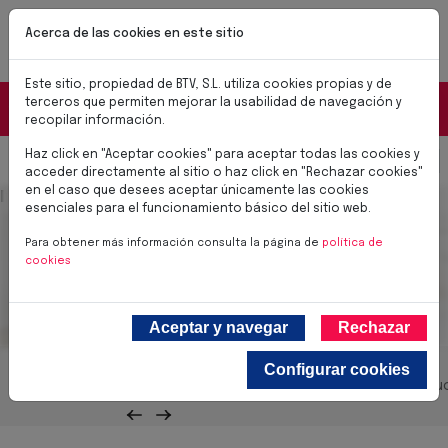
Pasar al contenido principal
NUEVAS CERRADURAS BTV SMART
Acerca de las cookies en este sitio
✨Soluciones para el día a día✨
Conoce las nuevas cerraduras BTV SMART
Este sitio, propiedad de BTV, S.L. utiliza cookies propias y de
Portal Distribuidores
terceros que permiten mejorar la usabilidad de navegación y
recopilar información.
Haz click en "Aceptar cookies" para aceptar todas las cookies y
Select you
0,00 €
acceder directamente al sitio o haz click en "Rechazar cookies"
en el caso que desees aceptar únicamente las cookies
Imagen cabecera
Cajas Fuertes de Sobreponer
esenciales para el funcionamiento básico del sitio web.
Para obtener más información consulta la página de
política de
cookies
Aceptar y navegar
Rechazar
Configurar cookies
Todos los productos
Produc