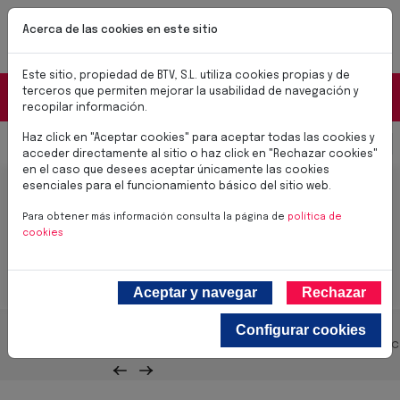
Pasar al contenido principal
NUEVAS CERRADURAS BTV SMART
Acerca de las cookies en este sitio
✨Soluciones para el día a día✨
Conoce las nuevas cerraduras BTV SMART
Este sitio, propiedad de BTV, S.L. utiliza cookies propias y de
Portal Distribuidores
terceros que permiten mejorar la usabilidad de navegación y
recopilar información.
Haz click en "Aceptar cookies" para aceptar todas las cookies y
Select you
0,00 €
acceder directamente al sitio o haz click en "Rechazar cookies"
en el caso que desees aceptar únicamente las cookies
Cajas de Caudales
esenciales para el funcionamiento básico del sitio web.
Para obtener más información consulta la página de
política de
cookies
Aceptar y navegar
Rechazar
Configurar cookies
Todos los productos
Produc