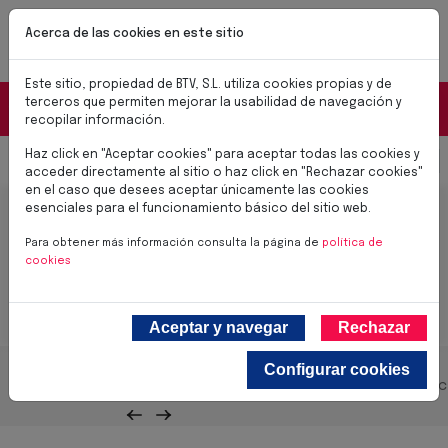
Pasar al contenido principal
NUEVAS CERRADURAS BTV SMART
Acerca de las cookies en este sitio
✨Soluciones para el día a día✨
Conoce las nuevas cerraduras BTV SMART
Este sitio, propiedad de BTV, S.L. utiliza cookies propias y de
Portal Distribuidores
terceros que permiten mejorar la usabilidad de navegación y
recopilar información.
Haz click en "Aceptar cookies" para aceptar todas las cookies y
Select you
0,00 €
acceder directamente al sitio o haz click en "Rechazar cookies"
en el caso que desees aceptar únicamente las cookies
Todos los productos
esenciales para el funcionamiento básico del sitio web.
Para obtener más información consulta la página de
política de
cookies
Aceptar y navegar
Rechazar
Configurar cookies
Cajas Fuertes
Produc