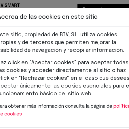
TV SMART
Conoce las nuevas 
 a día✨
Acerca de las cookies en este sitio
Grup
ste sitio, propiedad de BTV, S.L. utiliza cookies
propias y de terceros que permiten mejorar la
sabilidad de navegación y recopilar información.
Haz click en "Aceptar cookies" para aceptar todas
las cookies y acceder directamente al sitio o haz
click en "Rechazar cookies" en el caso que desee
aceptar únicamente las cookies esenciales para e
funcionamiento básico del sitio web.
Blog
ara obtener más información consulta la página de
polític
e cookies
Inicio
Blog