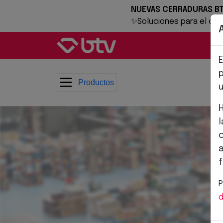
Pasar al contenido principal
NUEVAS CERRADURAS B
✨Soluciones para el día
E
Productos
u
P
d
Ruta de navegación