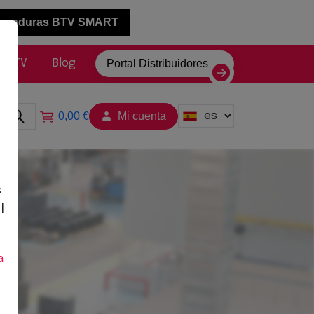
cerraduras BTV SMART
o BTV
Blog
Portal Distribuidores
Select your language
0,00 €
Mi cuenta
s
l
a