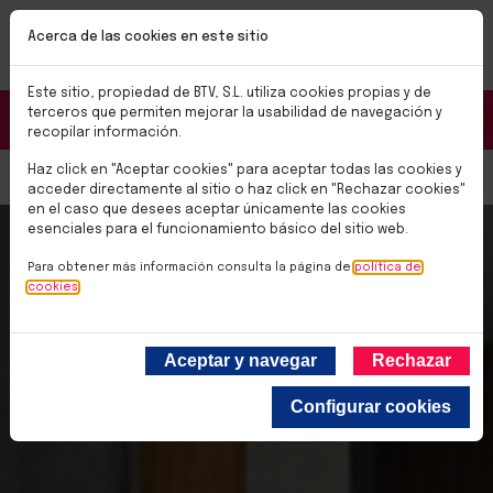
Pasar al contenido principal
NUEVAS CERRADURAS BTV SMART
Acerca de las cookies en este sitio
✨Soluciones para el día a día✨
Conoce las nuevas cerraduras BTV SMART
Este sitio, propiedad de BTV, S.L. utiliza cookies propias y de
Portal Distribuidores
terceros que permiten mejorar la usabilidad de navegación y
recopilar información.
Haz click en "Aceptar cookies" para aceptar todas las cookies y
Select you
0,00 €
acceder directamente al sitio o haz click en "Rechazar cookies"
en el caso que desees aceptar únicamente las cookies
esenciales para el funcionamiento básico del sitio web.
Para obtener más información consulta la página de
política de
cookies
Aceptar y navegar
Rechazar
Configurar cookies