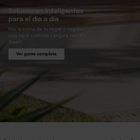
gentes
Más que buzones,
espacios que une
o negocio
Cada entrega, cada detal
a con BTV
que aportan orden, estilo
a tu comunidad.
Descubre más