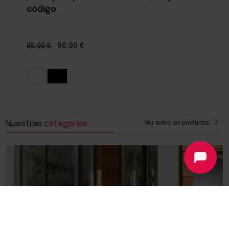
código
95,00 €
90,00 €
Ver todos los productos
Nuestras
categorías