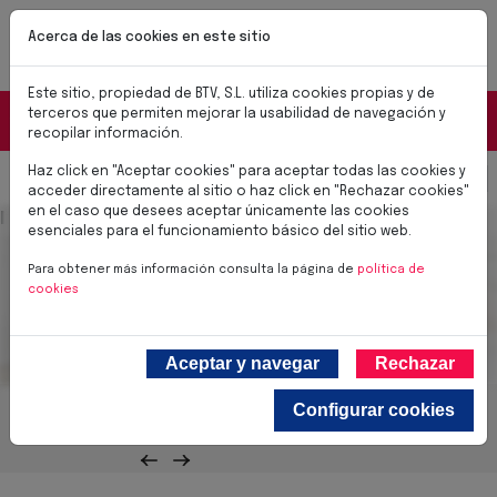
Pasar al contenido principal
NUEVAS CERRADURAS BTV SMART
Acerca de las cookies en este sitio
✨Soluciones para el día a día✨
Conoce las nuevas cerraduras BTV SMART
Este sitio, propiedad de BTV, S.L. utiliza cookies propias y de
Portal Distribuidores
terceros que permiten mejorar la usabilidad de navegación y
recopilar información.
Haz click en "Aceptar cookies" para aceptar todas las cookies y
Select you
0,00 €
acceder directamente al sitio o haz click en "Rechazar cookies"
en el caso que desees aceptar únicamente las cookies
Imagen cabecera
Accesorios
esenciales para el funcionamiento básico del sitio web.
Para obtener más información consulta la página de
política de
cookies
Aceptar y navegar
Rechazar
Configurar cookies
Todos los productos