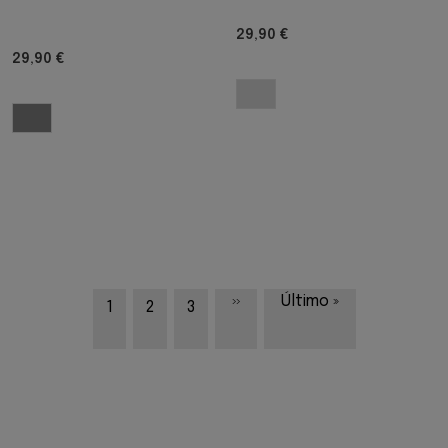
29,90 €
29,90 €
Siguiente página
Última página
››
Último »
Página
Página
Página
1
2
3