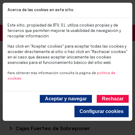
Pasar al contenido principal
NUEVAS CERRADURAS BTV SMART
Acerca de las cookies en este sitio
✨Soluciones para el día a día✨
Conoce las nuevas cerraduras BTV SMART
Este sitio, propiedad de BTV, S.L. utiliza cookies propias y de
Portal Distribuidores
terceros que permiten mejorar la usabilidad de navegación y
recopilar información.
Haz click en "Aceptar cookies" para aceptar todas las cookies y
Select you
0,00 €
acceder directamente al sitio o haz click en "Rechazar cookies"
en el caso que desees aceptar únicamente las cookies
CAJA FUERTE MINIBANK BLANCA
esenciales para el funcionamiento básico del sitio web.
Para obtener más información consulta la página de
política de
cookies
Aceptar y navegar
Rechazar
Configurar cookies
Inicio
Productos
Cajas Fuertes
Cajas Fuertes de Sobreponer