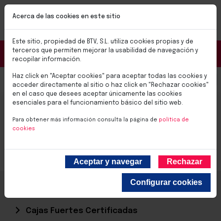
Pasar al contenido principal
NUEVAS CERRADURAS BTV SMART
Acerca de las cookies en este sitio
✨Soluciones para el día a día✨
Conoce las nuevas cerraduras BTV SMART
Este sitio, propiedad de BTV, S.L. utiliza cookies propias y de
Portal Distribuidores
terceros que permiten mejorar la usabilidad de navegación y
recopilar información.
Haz click en "Aceptar cookies" para aceptar todas las cookies y
Select you
0,00 €
acceder directamente al sitio o haz click en "Rechazar cookies"
en el caso que desees aceptar únicamente las cookies
CAJA FUERTE BANKER 125
esenciales para el funcionamiento básico del sitio web.
Para obtener más información consulta la página de
política de
cookies
Aceptar y navegar
Rechazar
Configurar cookies
Inicio
Productos
Cajas Fuertes
Cajas Fuertes Certificadas