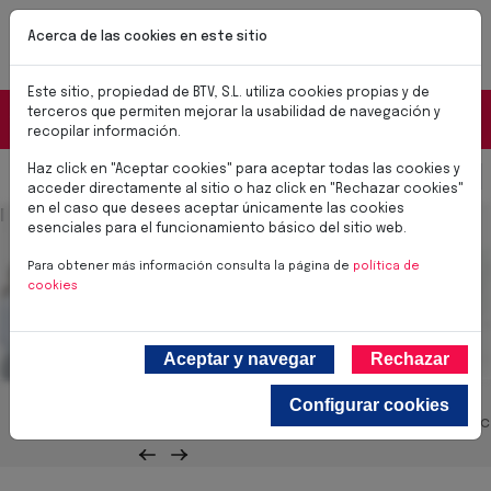
Pasar al contenido principal
NUEVAS CERRADURAS BTV SMART
Acerca de las cookies en este sitio
✨Soluciones para el día a día✨
Conoce las nuevas cerraduras BTV SMART
Este sitio, propiedad de BTV, S.L. utiliza cookies propias y de
Portal Distribuidores
terceros que permiten mejorar la usabilidad de navegación y
recopilar información.
Haz click en "Aceptar cookies" para aceptar todas las cookies y
Select you
0,00 €
acceder directamente al sitio o haz click en "Rechazar cookies"
en el caso que desees aceptar únicamente las cookies
Imagen cabecera
Ceniceros
esenciales para el funcionamiento básico del sitio web.
Para obtener más información consulta la página de
política de
cookies
Aceptar y navegar
Rechazar
Configurar cookies
Cajas Fuertes
Produc