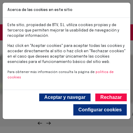
Pasar al contenido principal
NUEVAS CERRADURAS BTV SMART
Acerca de las cookies en este sitio
✨Soluciones para el día a día✨
Conoce las nuevas cerraduras BTV SMART
Este sitio, propiedad de BTV, S.L. utiliza cookies propias y de
Portal Distribuidores
terceros que permiten mejorar la usabilidad de navegación y
recopilar información.
Haz click en "Aceptar cookies" para aceptar todas las cookies y
Select you
0,00 €
acceder directamente al sitio o haz click en "Rechazar cookies"
en el caso que desees aceptar únicamente las cookies
Imagen cabecera
Buzones
esenciales para el funcionamiento básico del sitio web.
Para obtener más información consulta la página de
política de
cookies
Aceptar y navegar
Rechazar
Configurar cookies
Todos los productos